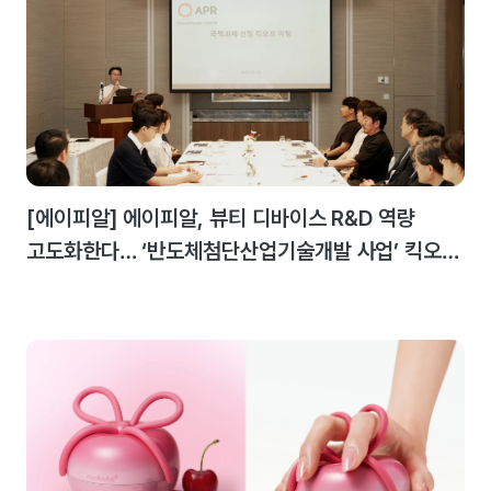
[에이피알] 에이피알, 뷰티 디바이스 R&D 역량
고도화한다… ‘반도체첨단산업기술개발 사업’ 킥오프
미팅 개최