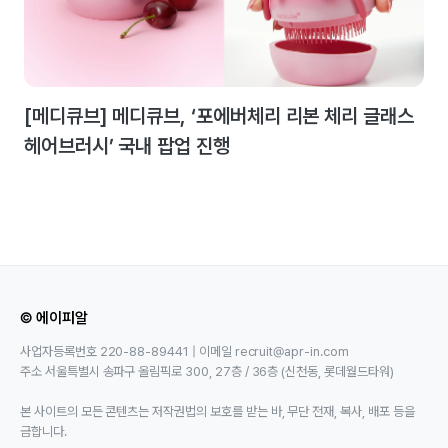
[메디큐브] 메디큐브, ‘포에버체리 리본 체리 글래스
헤어브러시’ 국내 팝업 진행
© 에이피알
사업자등록번호 220-88-89441 | 이메일 recruit@apr-in.com
주소 서울특별시 송파구 올림픽로 300, 27층 / 36층 (신천동, 롯데월드타워)
본 사이트의 모든 콘텐츠는 저작권법의 보호를 받는 바, 무단 전재, 복사, 배포 등을
금합니다.