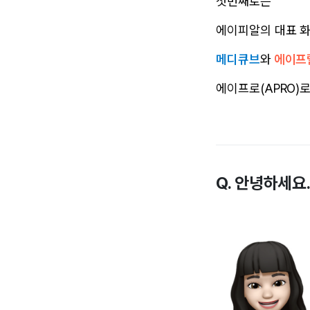
첫번째로는
에이피알의 대표 
메디큐브
와
에이프
에이프로(APRO)
Q. 안녕하세요