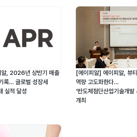
알, 2026년 상반기 매출
[에이피알] 에이피알, 뷰티
원 기록… 글로벌 성장세
역량 고도화한다…
대 실적 달성
‘반도체첨단산업기술개발 
개최