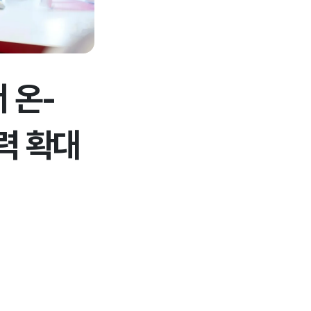
 온-
력 확대