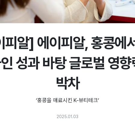
이피알] 에이피알, 홍콩에서
인 성과 바탕 글로벌 영향
박차
‘홍콩을 매료시킨 K-뷰티테크’
2025.01.03