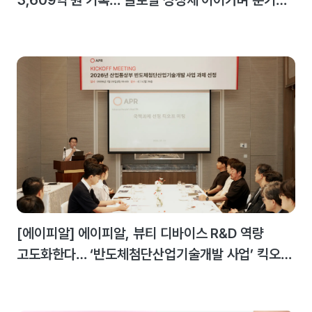
3,609억 원 기록… 글로벌 성장세 이어가며 분기
최대 실적 달성
[에이피알] 에이피알, 뷰티 디바이스 R&D 역량
고도화한다… ‘반도체첨단산업기술개발 사업’ 킥오프
미팅 개최