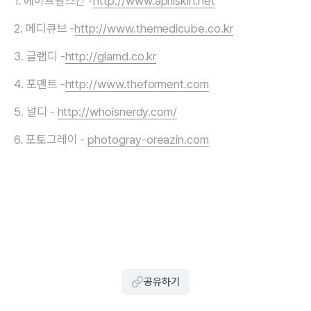
1. 에이프릴스킨 -
http://www.aprilskin.net
2. 메디큐브 -
http://www.themedicube.co.kr
3. 글램디 -
http://glamd.co.kr
4. 포맨트 -
http://www.theforment.com
5. 널디 -
http://whoisnerdy.com/
6. 포토그레이 -
photogray-oreazin.com
공유하기