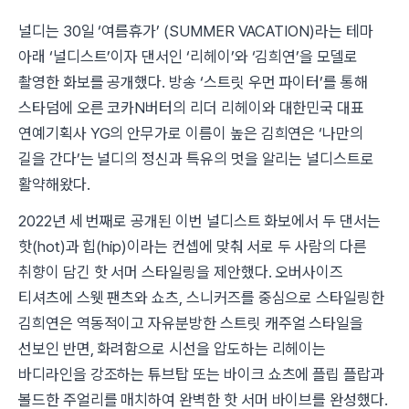
널디는 30일 ‘여름휴가’ (SUMMER VACATION)라는 테마
아래 ‘널디스트’이자 댄서인 ‘리헤이’와 ‘김희연’을 모델로
촬영한 화보를 공개했다. 방송 ‘스트릿 우먼 파이터’를 통해
스타덤에 오른 코카N버터의 리더 리헤이와 대한민국 대표
연예기획사 YG의 안무가로 이름이 높은 김희연은 ‘나만의
길을 간다’는 널디의 정신과 특유의 멋을 알리는 널디스트로
활약해왔다.
2022년 세 번째로 공개된 이번 널디스트 화보에서 두 댄서는
핫(hot)과 힙(hip)이라는 컨셉에 맞춰 서로 두 사람의 다른
취향이 담긴 핫 서머 스타일링을 제안했다. 오버사이즈
티셔츠에 스웻 팬츠와 쇼츠, 스니커즈를 중심으로 스타일링한
김희연은 역동적이고 자유분방한 스트릿 캐주얼 스타일을
선보인 반면, 화려함으로 시선을 압도하는 리헤이는
바디라인을 강조하는 튜브탑 또는 바이크 쇼츠에 플립 플랍과
볼드한 주얼리를 매치하여 완벽한 핫 서머 바이브를 완성했다.