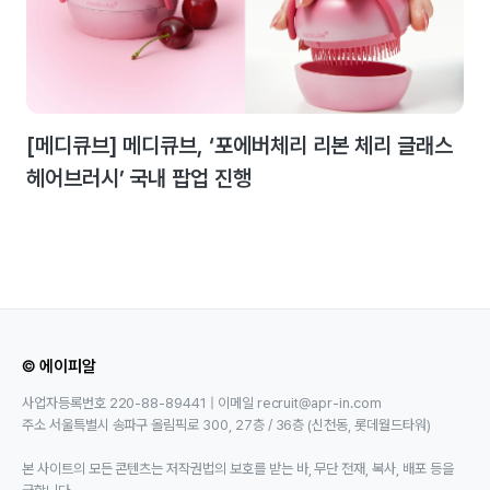
[메디큐브] 메디큐브, ‘포에버체리 리본 체리 글래스
헤어브러시’ 국내 팝업 진행
© 에이피알
사업자등록번호 220-88-89441 | 이메일 recruit@apr-in.com
주소 서울특별시 송파구 올림픽로 300, 27층 / 36층 (신천동, 롯데월드타워)
본 사이트의 모든 콘텐츠는 저작권법의 보호를 받는 바, 무단 전재, 복사, 배포 등을