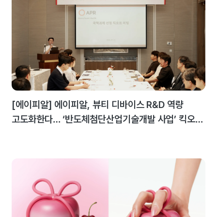
[에이피알] 에이피알, 뷰티 디바이스 R&D 역량
고도화한다… ‘반도체첨단산업기술개발 사업’ 킥오프
미팅 개최