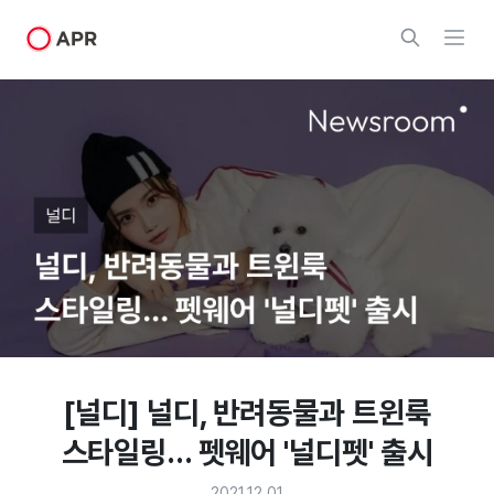
[널디] 널디, 반려동물과 트윈룩
스타일링... 펫웨어 '널디펫' 출시
2021.12.01