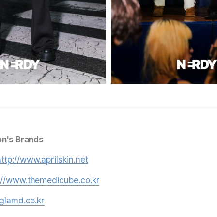
on's Brands
http://www.aprilskin.net
://www.themedicube.co.kr
/glamd.co.kr