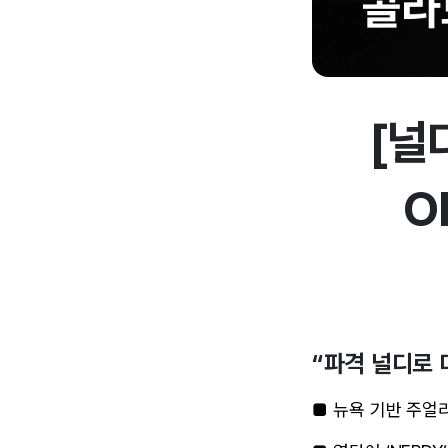
[널
O
“파격 널디로 
■ 뉴욕 기반 주얼