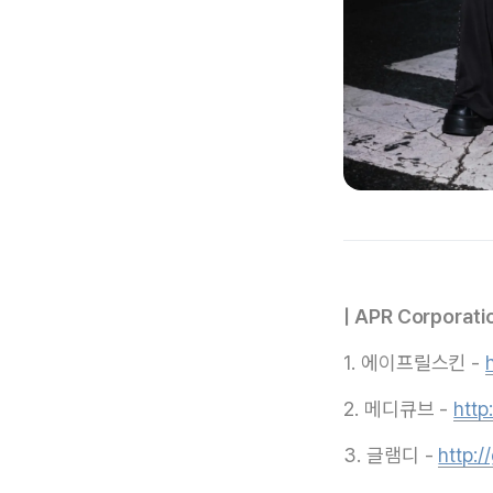
| APR Corporati
1. 에이프릴스킨 -
2. 메디큐브 -
http
3. 글램디 -
http:/