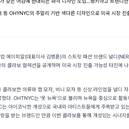
DY’가 갖는 어감에 반대되는 파격 디자인 도입…펑키하고 트렌디한
어 등 OHYNYC의 주얼리 기반 색다른 디자인으로 미국 시장 진
업 에이피알(대표이사 김병훈)의 스트릿 패션 브랜드 널디(NER
과의 콜라보 컬렉션을 공개하며 미국 시장 진출 가능성 타진에 나
과 콜라보한 의류와 캡 모자, 비니 모자 등 신상 라인업을 널디 
밝혔다. OHTNYC는 ‘옷 뉴욕’으로 불리며 뉴욕을 중심으로 활
YC는 아이코닉한 개성으로 국내외 아티스트들에게 주목받고 있는
랑을 받는 브랜드인 만큼 이번 콜라보를 통해 개성있는 시너지를