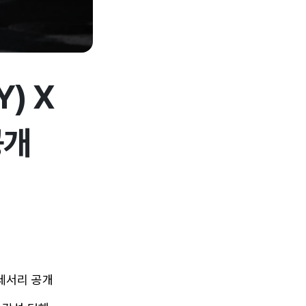
) X
공개
액세서리 공개