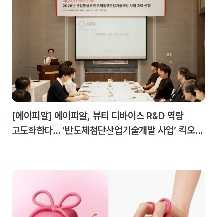
[에이피알] 에이피알, 뷰티 디바이스 R&D 역량
고도화한다… ‘반도체첨단산업기술개발 사업’ 킥오프
미팅 개최