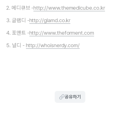
2. 메디큐브 -
http://www.themedicube.co.kr
3. 글램디 -
http://glamd.co.kr
4. 포맨트 -
http://www.theforment.com
5. 널디 -
http://whoisnerdy.com/
공유하기