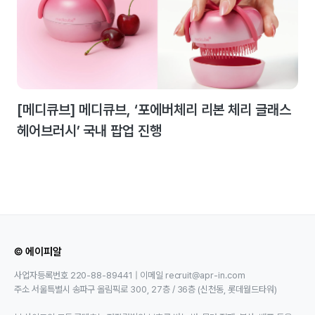
[메디큐브] 메디큐브, ‘포에버체리 리본 체리 글래스
헤어브러시’ 국내 팝업 진행
© 에이피알
사업자등록번호 220-88-89441 | 이메일 recruit@apr-in.com
주소 서울특별시 송파구 올림픽로 300, 27층 / 36층 (신천동, 롯데월드타워)