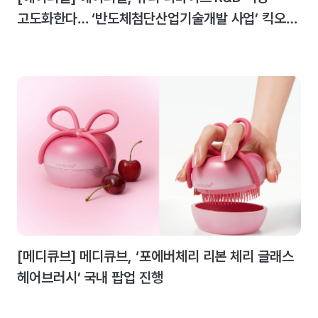
고도화한다… ‘반도체첨단산업기술개발 사업’ 킥오프
미팅 개최
[메디큐브] 메디큐브, ‘포에버체리 리본 체리 글래스
헤어브러시’ 국내 팝업 진행