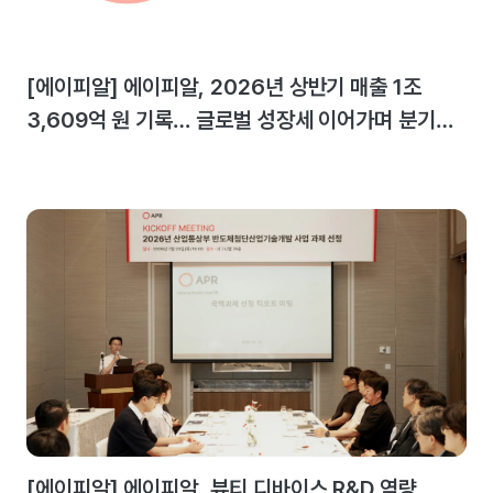
[에이피알] 에이피알, 2026년 상반기 매출 1조
3,609억 원 기록… 글로벌 성장세 이어가며 분기
최대 실적 달성
[에이피알] 에이피알, 뷰티 디바이스 R&D 역량