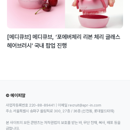
[메디큐브] 메디큐브, ‘포에버체리 리본 체리 글래스
헤어브러시’ 국내 팝업 진행
© 에이피알
사업자등록번호 220-88-89441 | 이메일 recruit@apr-in.com
주소 서울특별시 송파구 올림픽로 300, 27층 / 36층 (신천동, 롯데월드타워)
본 사이트의 모든 콘텐츠는 저작권법의 보호를 받는 바, 무단 전재, 복사, 배포 등을
금합니다.