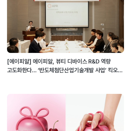
[에이피알] 에이피알, 뷰티 디바이스 R&D 역량
고도화한다… ‘반도체첨단산업기술개발 사업’ 킥오프
미팅 개최