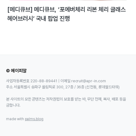
[메디큐브] 메디큐브, ‘포에버체리 리본 체리 글래스
헤어브러시’ 국내 팝업 진행
© 에이피알
사업자등록번호 220-88-89441 | 이메일 recruit@apr-in.com
주소 서울특별시 송파구 올림픽로 300, 27층 / 36층 (신천동, 롯데월드타워)
본 사이트의 모든 콘텐츠는 저작권법의 보호를 받는 바, 무단 전재, 복사, 배포 등을
금합니다.
made with
palms.blog