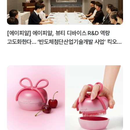
[에이피알] 에이피알, 뷰티 디바이스 R&D 역량
고도화한다… ‘반도체첨단산업기술개발 사업’ 킥오프
미팅 개최