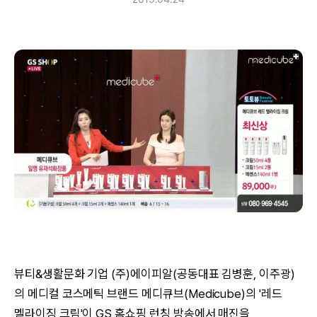
뷰티&생활문화 기업 (주)에이피알(공동대표 김병훈, 이주광)
의 메디컬 코스메틱 브랜드 메디큐브(Medicube)의 '레드
멜라이징 크림'이 GS 홈쇼핑 런칭 방송에서 매진을