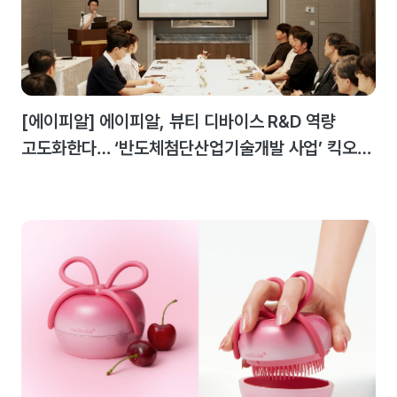
[에이피알] 에이피알, 뷰티 디바이스 R&D 역량
고도화한다… ‘반도체첨단산업기술개발 사업’ 킥오프
미팅 개최