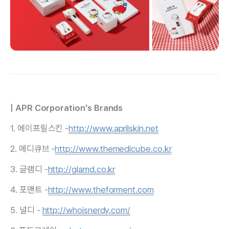
| APR Corporation's Brands
1. 에이프릴스킨 -
http://www.aprilskin.net
2. 메디큐브 -
http://www.themedicube.co.kr
3. 글램디 -
http://glamd.co.kr
4. 포맨트 -
http://www.theforment.com
5. 널디 -
http://whoisnerdy.com/