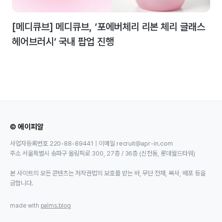
[메디큐브] 메디큐브, ‘포에버체리 리본 체리 글래스
헤어브러시’ 국내 팝업 진행
© 에이피알
사업자등록번호 220-88-89441 | 이메일 recruit@apr-in.com
주소 서울특별시 송파구 올림픽로 300, 27층 / 36층 (신천동, 롯데월드타워)
본 사이트의 모든 콘텐츠는 저작권법의 보호를 받는 바, 무단 전재, 복사, 배포 등을
금합니다.
made with
palms.blog