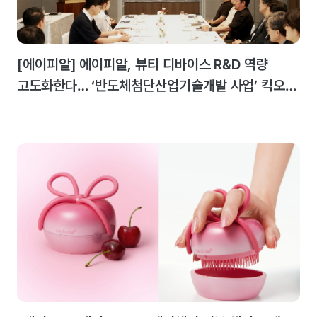
[에이피알] 에이피알, 뷰티 디바이스 R&D 역량
고도화한다… ‘반도체첨단산업기술개발 사업’ 킥오프
미팅 개최