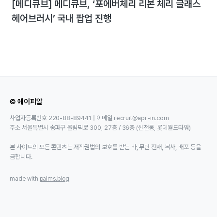
[메디큐브] 메디큐브, ‘포에버체리 리본 체리 글래스
헤어브러시’ 국내 팝업 진행
© 에이피알
사업자등록번호 220-88-89441 | 이메일 recruit@apr-in.com
주소 서울특별시 송파구 올림픽로 300, 27층 / 36층 (신천동, 롯데월드타워)
본 사이트의 모든 콘텐츠는 저작권법의 보호를 받는 바, 무단 전재, 복사, 배포 등을
금합니다.
made with
palms.blog