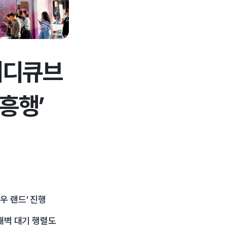
 메디큐브
흥행’
우 랜드’ 진행
 새벽 대기 행렬도