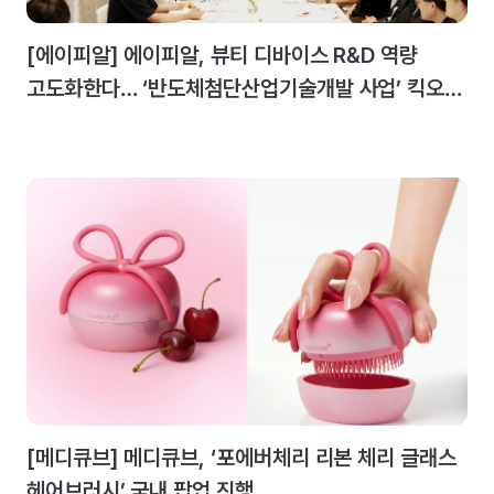
[에이피알] 에이피알, 뷰티 디바이스 R&D 역량
고도화한다… ‘반도체첨단산업기술개발 사업’ 킥오프
미팅 개최
[메디큐브] 메디큐브, ‘포에버체리 리본 체리 글래스
헤어브러시’ 국내 팝업 진행