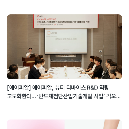
[에이피알] 에이피알, 뷰티 디바이스 R&D 역량
고도화한다… ‘반도체첨단산업기술개발 사업’ 킥오프
미팅 개최