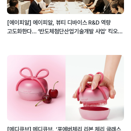
[에이피알] 에이피알, 뷰티 디바이스 R&D 역량
고도화한다… ‘반도체첨단산업기술개발 사업’ 킥오프
미팅 개최
[메디큐브] 메디큐브, ‘포에버체리 리본 체리 글래스