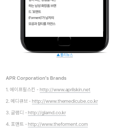
▲폴리뉴스
APR Corporation's Brands
1. 에이프릴스킨 -
http://www.aprilskin.net
2. 메디큐브 -
http://www.themedicube.co.kr
3. 글램디 -
http://glamd.co.kr
4. 포맨트 -
http://www.theforment.com