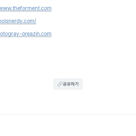
//www.theforment.com
whoisnerdy.com/
otogray-oreazin.com
공유하기