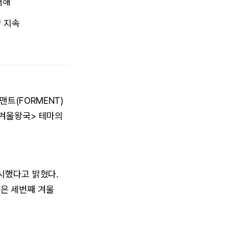
더해
 지속
트(FORMENT)
<겨울왕국> 테마의
시했다고 밝혔다.
이은 세번째 겨울