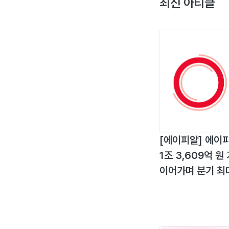
최신 아티클
[에이피알] 에이피
1조 3,609억 
이어가며 분기 최