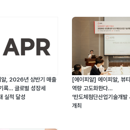
알, 2026년 상반기 매출
[에이피알] 에이피알, 뷰티
원 기록… 글로벌 성장세
역량 고도화한다…
대 실적 달성
‘반도체첨단산업기술개발 
개최