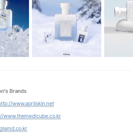
on's Brands
http://www.aprilskin.net
://www.themedicube.co.kr
/glamd.co.kr