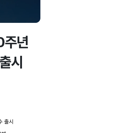
10주년
 출시
수 출시