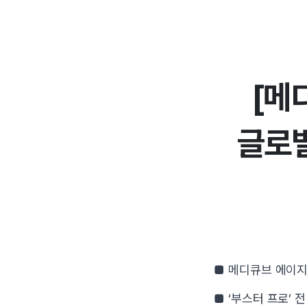
[메
글로벌
■ 메디큐브 에이지알
■ ‘부스터 프로’