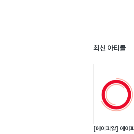
최신 아티클
[에이피알] 에이피