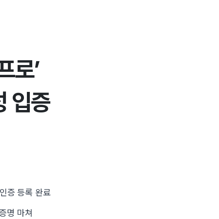
프로’
성 입증
B인증 등록 완료
 증명 마쳐