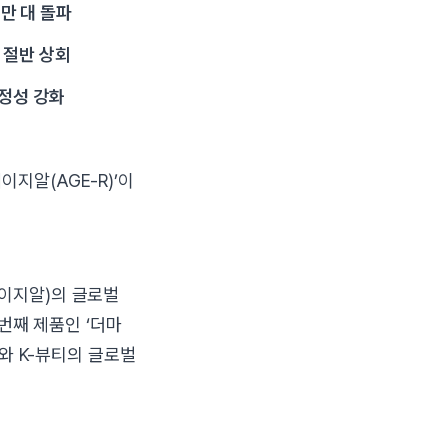
0만 대 돌파
 절반 상회
안정성 강화
지알(AGE-R)’이
에이지알)의 글로벌
 번째 제품인 ‘더마
대와 K-뷰티의 글로벌