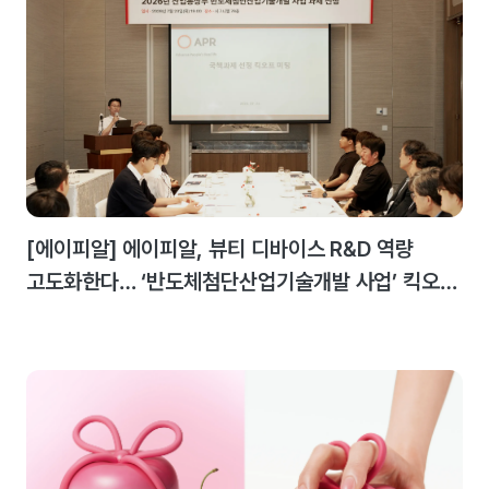
[에이피알] 에이피알, 뷰티 디바이스 R&D 역량
고도화한다… ‘반도체첨단산업기술개발 사업’ 킥오프
미팅 개최