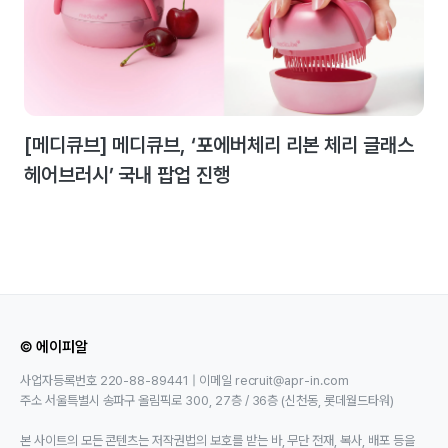
[메디큐브] 메디큐브, ‘포에버체리 리본 체리 글래스
헤어브러시’ 국내 팝업 진행
© 에이피알
사업자등록번호 220-88-89441 | 이메일 recruit@apr-in.com
주소 서울특별시 송파구 올림픽로 300, 27층 / 36층 (신천동, 롯데월드타워)
본 사이트의 모든 콘텐츠는 저작권법의 보호를 받는 바, 무단 전재, 복사, 배포 등을