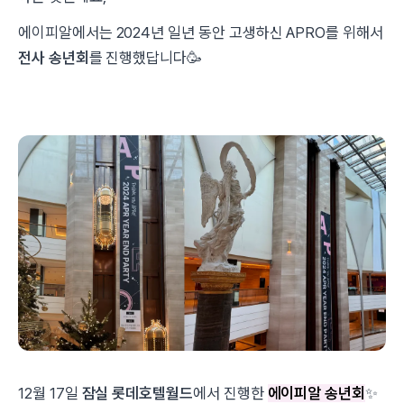
에이피알에서는
2024년 일년 동안 고생하신 APRO를 위해서
전사 송년회
를 진행했답니다🥳
12월 17일
잠실 롯데호텔월드
에서 진행한
에이피알 송년회
✨