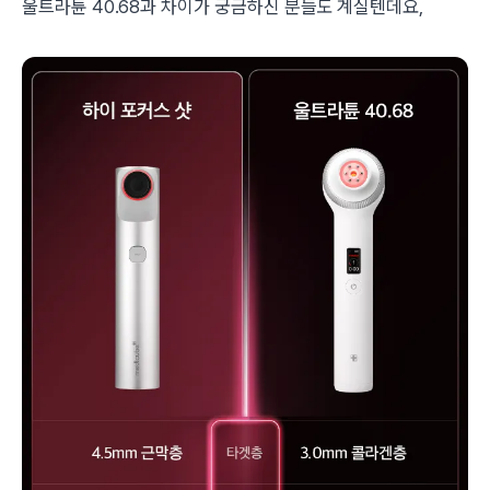
울트라튠 40.68과 차이가 궁금하신 분들도 계실텐데요,