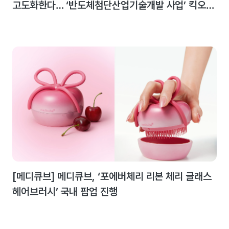
고도화한다… ‘반도체첨단산업기술개발 사업’ 킥오프
미팅 개최
[메디큐브] 메디큐브, ‘포에버체리 리본 체리 글래스
헤어브러시’ 국내 팝업 진행