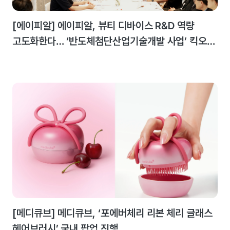
[에이피알] 에이피알, 뷰티 디바이스 R&D 역량
고도화한다… ‘반도체첨단산업기술개발 사업’ 킥오프
미팅 개최
[메디큐브] 메디큐브, ‘포에버체리 리본 체리 글래스
헤어브러시’ 국내 팝업 진행