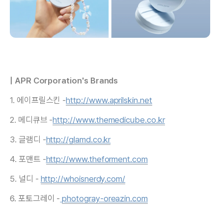
| APR Corporation's Brands
1. 에이프릴스킨 -
http://www.aprilskin.net
2. 메디큐브 -
http://www.themedicube.co.kr
3. 글램디 -
http://glamd.co.kr
4. 포맨트 -
http://www.theforment.com
5. 널디 -
http://whoisnerdy.com/
6. 포토그레이 -
photogray-oreazin.com