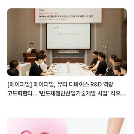
[에이피알] 에이피알, 뷰티 디바이스 R&D 역량
고도화한다… ‘반도체첨단산업기술개발 사업’ 킥오프
미팅 개최