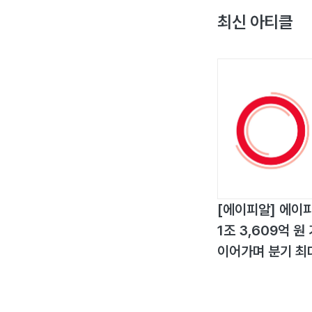
최신 아티클
[에이피알] 에이피
1조 3,609억 
이어가며 분기 최