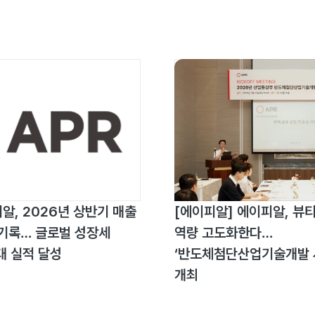
알, 2026년 상반기 매출
[에이피알] 에이피알, 뷰티
원 기록… 글로벌 성장세
역량 고도화한다…
대 실적 달성
‘반도체첨단산업기술개발 
개최