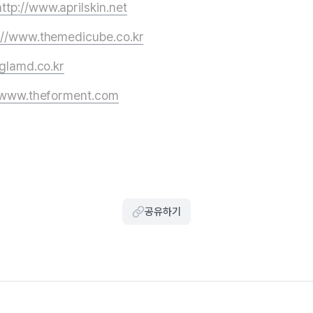
http://www.aprilskin.net
://www.themedicube.co.kr
/glamd.co.kr
//www.theforment.com
공유하기