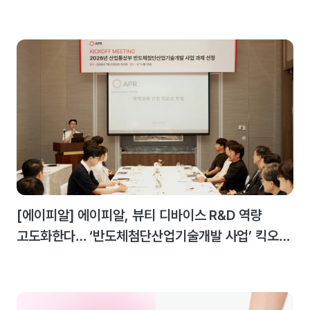
최대 실적 달성
[에이피알] 에이피알, 뷰티 디바이스 R&D 역량
고도화한다… ‘반도체첨단산업기술개발 사업’ 킥오프
미팅 개최