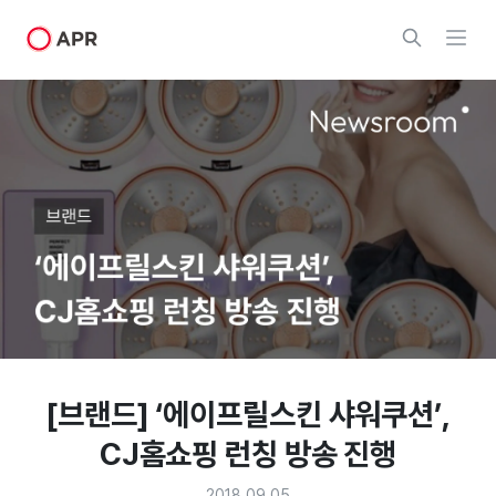
[브랜드] ‘에이프릴스킨 샤워쿠션’,
CJ홈쇼핑 런칭 방송 진행
2018.09.05