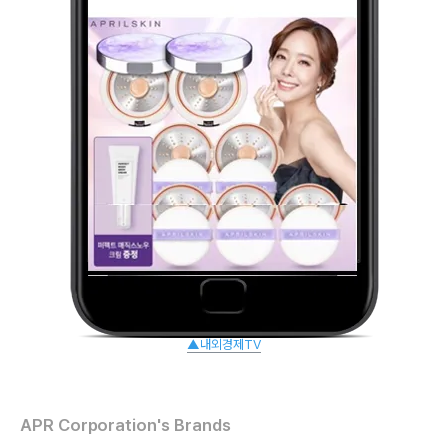
▲내외경제TV
APR Corporation's Brands