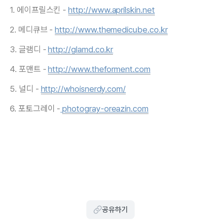
1. 에이프릴스킨 -
http://www.aprilskin.net
2. 메디큐브 -
http://www.themedicube.co.kr
3. 글램디 -
http://glamd.co.kr
4. 포맨트 -
http://www.theforment.com
5. 널디 -
http://whoisnerdy.com/
6. 포토그레이 -
photogray-oreazin.com
공유하기