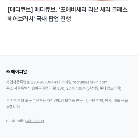
[메디큐브] 메디큐브, ‘포에버체리 리본 체리 글래스
헤어브러시’ 국내 팝업 진행
© 에이피알
사업자등록번호 220-88-89441 | 이메일 recruit@apr-in.com
주소 서울특별시 송파구 올림픽로 300, 27층 / 36층 (신천동, 롯데월드타워)
본 사이트의 모든 콘텐츠는 저작권법의 보호를 받는 바, 무단 전재, 복사, 배포 등을
금합니다.
made with
palms.blog