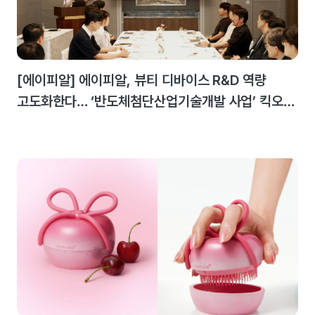
[에이피알] 에이피알, 뷰티 디바이스 R&D 역량
고도화한다… ‘반도체첨단산업기술개발 사업’ 킥오프
미팅 개최