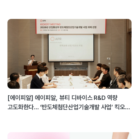
최대 실적 달성
[에이피알] 에이피알, 뷰티 디바이스 R&D 역량
고도화한다… ‘반도체첨단산업기술개발 사업’ 킥오프
미팅 개최