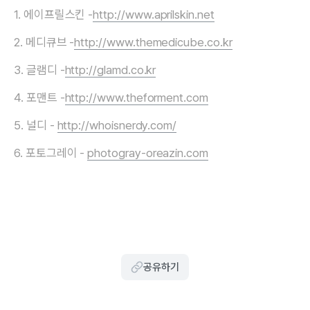
1. 에이프릴스킨 -
http://www.aprilskin.net
2. 메디큐브 -
http://www.themedicube.co.kr
3. 글램디 -
http://glamd.co.kr
4. 포맨트 -
http://www.theforment.com
5. 널디 -
http://whoisnerdy.com/
6. 포토그레이 -
photogray-oreazin.com
공유하기