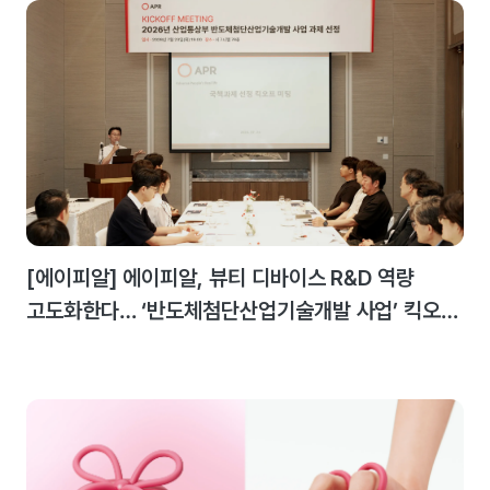
[에이피알] 에이피알, 뷰티 디바이스 R&D 역량
고도화한다… ‘반도체첨단산업기술개발 사업’ 킥오프
미팅 개최