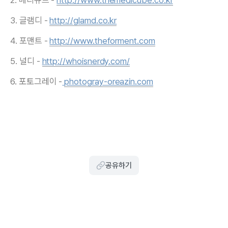
3. 글램디 -
http://glamd.co.kr
4. 포맨트 -
http://www.theforment.com
5. 널디 -
http://whoisnerdy.com/
6. 포토그레이 -
photogray-oreazin.com
공유하기