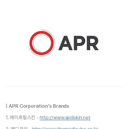
| APR Corporation's Brands
1. 에이프릴스킨 -
http://www.aprilskin.net
2. 메디큐브 -
http://www.themedicube.co.kr