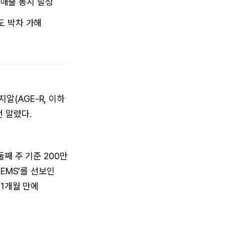
억 매출 동시 달성
도 박차 가해
알(AGE-R, 이하
번 알렸다.
둘째 주 기준 200만
 EMS’를 선보인
11개월 만에