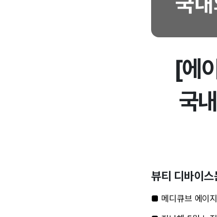
[에
국내
뷰티 디바이스
■ 메디큐브 에이지알