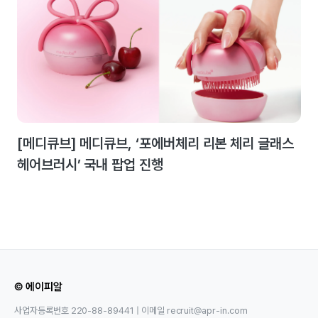
[메디큐브] 메디큐브, ‘포에버체리 리본 체리 글래스
헤어브러시’ 국내 팝업 진행
© 에이피알
사업자등록번호 220-88-89441 | 이메일 recruit@apr-in.com