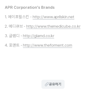
APR Corporation's Brands
1. 에이프릴스킨 -
http://www.aprilskin.net
2. 메디큐브 -
http://www.themedicube.co.kr
3. 글램디 -
http://glamd.co.kr
4. 포맨트 -
http://www.theforment.com
공유하기