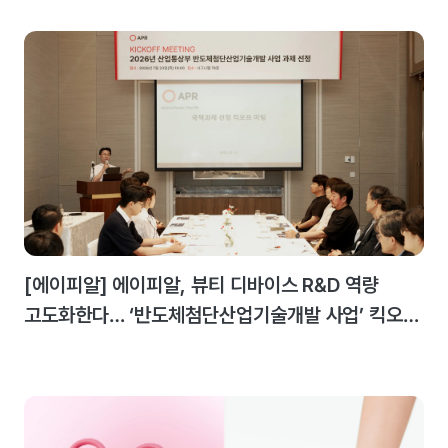
[에이피알] 에이피알, 뷰티 디바이스 R&D 역량
고도화한다… ‘반도체첨단산업기술개발 사업’ 킥오프
미팅 개최