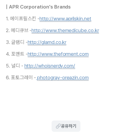
| APR Corporation's Brands
1. 에이프릴스킨 -
http://www.aprilskin.net
2. 메디큐브 -
http://www.themedicube.co.kr
3. 글램디 -
http://glamd.co.kr
4. 포맨트 -
http://www.theforment.com
5. 널디 -
http://whoisnerdy.com/
6. 포토그레이 -
photogray-oreazin.com
공유하기