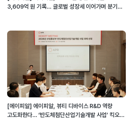
3,609억 원 기록… 글로벌 성장세 이어가며 분기
최대 실적 달성
[에이피알] 에이피알, 뷰티 디바이스 R&D 역량
고도화한다… ‘반도체첨단산업기술개발 사업’ 킥오프
미팅 개최