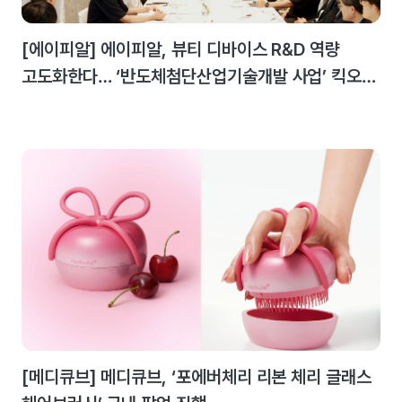
[에이피알] 에이피알, 뷰티 디바이스 R&D 역량
고도화한다… ‘반도체첨단산업기술개발 사업’ 킥오프
미팅 개최
[메디큐브] 메디큐브, ‘포에버체리 리본 체리 글래스