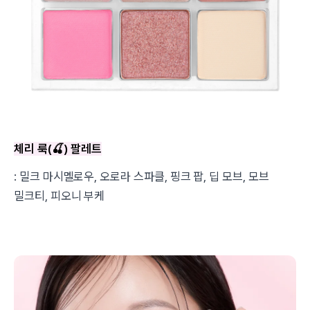
체리 룩(
🍒
) 팔레트
: 밀크 마시멜로우, 오로라 스파클, 핑크 팝, 딥 모브, 모브
밀크티, 피오니 부케