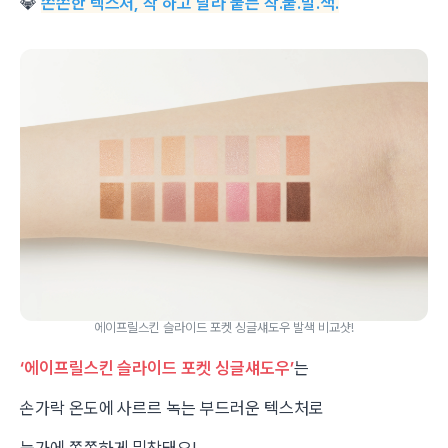
💎
쫀쫀한 텍스처, 착 하고 달라 붙는 착.붙.발.색.
에이프릴스킨 슬라이드 포켓 싱글섀도우 발색 비교샷!
‘에이프릴스킨 슬라이드 포켓 싱글섀도우’
는
손가락 온도에 사르르 녹는 부드러운 텍스처로