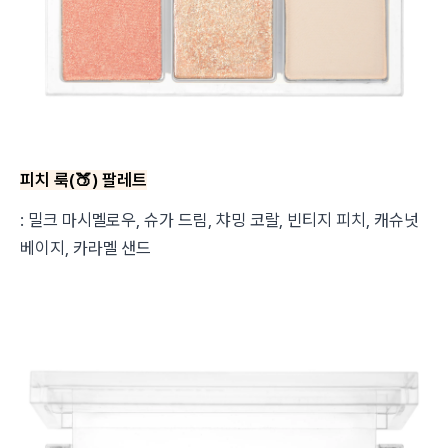
피치 룩(
🍑
) 팔레트
: 밀크 마시멜로우, 슈가 드림, 챠밍 코랄, 빈티지 피치, 캐슈넛
베이지, 카라멜 샌드