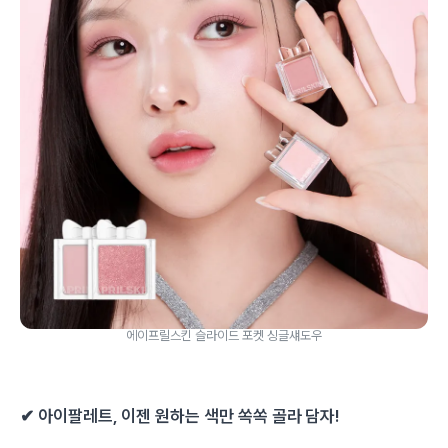
에이프릴스킨 슬라이드 포켓 싱글섀도우
✔
아이팔레트, 이젠 원하는 색만 쏙쏙 골라 담자!