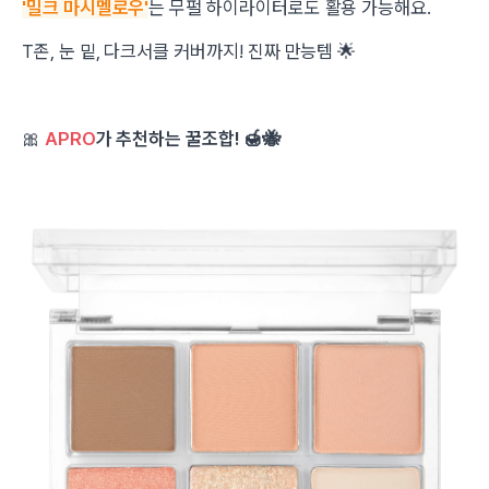
'밀크 마시멜로우'
는 무펄 하이라이터로도 활용 가능해요.
T존, 눈 밑, 다크서클 커버까지! 진짜 만능템 🌟
🎀
APRO
가 추천하는 꿀조합! 🍯🐝