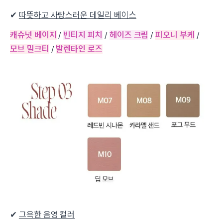
✔
따뜻하고 사랑스러운 데일리 베이스
캐슈넛 베이지
/
빈티지 피치
/
헤이즈 크림
/
피오니 부케
/
모브 밀크티
/
발렌타인 로즈
✔
그윽한 음영 컬러