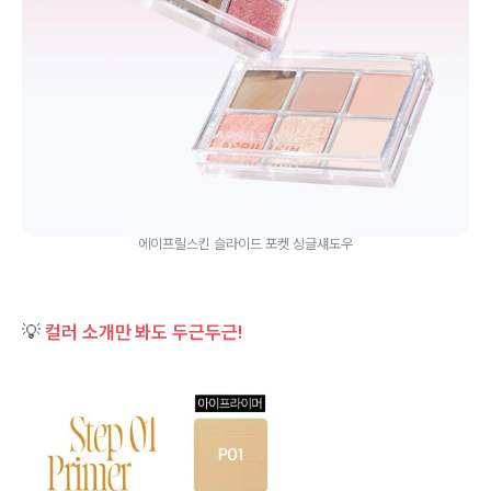
에이프릴스킨 슬라이드 포켓 싱글섀도우
💡
컬러 소개만 봐도 두근두근!