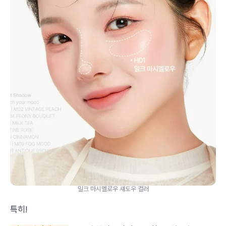
밀크 마시멜로우 섀도우 컬러
특히!