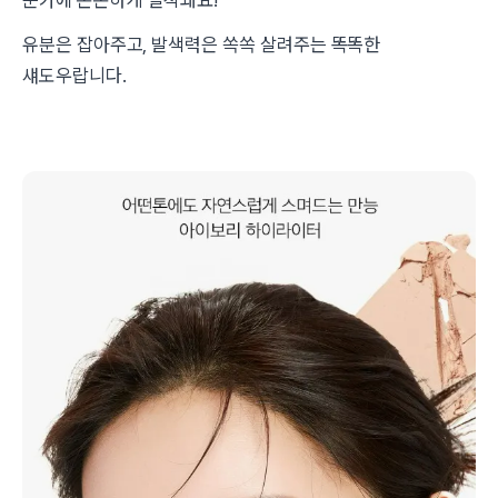
눈가에 쫀쫀하게 밀착돼요!
유분은 잡아주고, 발색력은 쏙쏙 살려주는 똑똑한
섀도우랍니다.