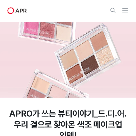
APRO가 쓰는 뷰티이야기_드.디.어.
우리 곁으로 찾아온 색조 메이크업
잇템!