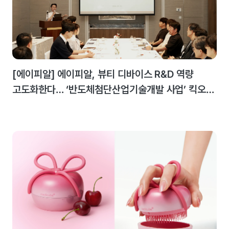
[에이피알] 에이피알, 뷰티 디바이스 R&D 역량
고도화한다… ‘반도체첨단산업기술개발 사업’ 킥오프
미팅 개최