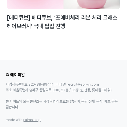
[메디큐브] 메디큐브, ‘포에버체리 리본 체리 글래스
헤어브러시’ 국내 팝업 진행
© 에이피알
사업자등록번호 220-88-89441 | 이메일 recruit@apr-in.com
주소 서울특별시 송파구 올림픽로 300, 27층 / 36층 (신천동, 롯데월드타워)
본 사이트의 모든 콘텐츠는 저작권법의 보호를 받는 바, 무단 전재, 복사, 배포 등을
금합니다.
made with
palms.blog