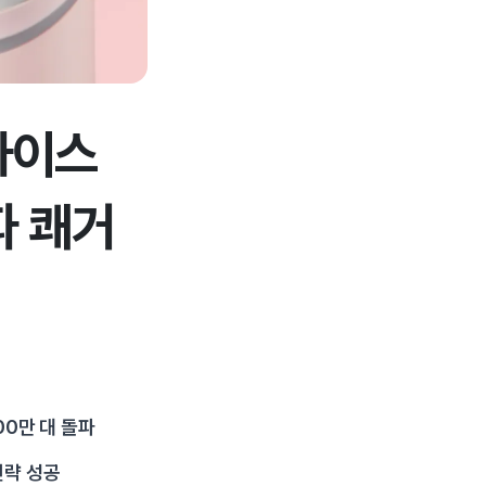
바이스
파 쾌거
00만 대 돌파
전략 성공