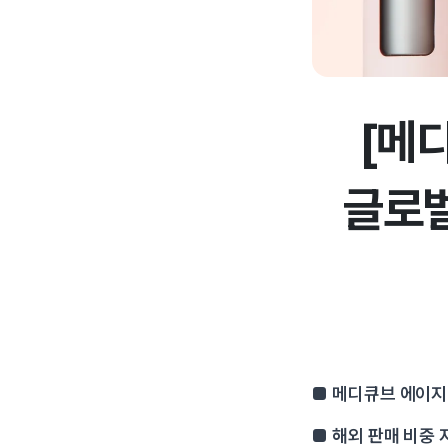
[메
글로벌
■ 메디큐브 에이지알
■ 해외 판매 비중 