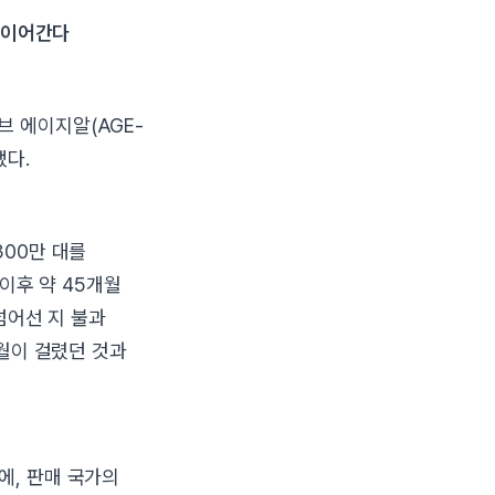
속 이어간다
브 에이지알(AGE-
냈다.
300만 대를
 이후 약 45개월
넘어선 지 불과
개월이 걸렸던 것과
에, 판매 국가의