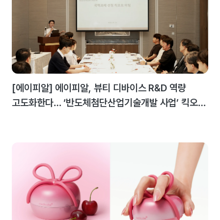
[에이피알] 에이피알, 뷰티 디바이스 R&D 역량
고도화한다… ‘반도체첨단산업기술개발 사업’ 킥오프
미팅 개최