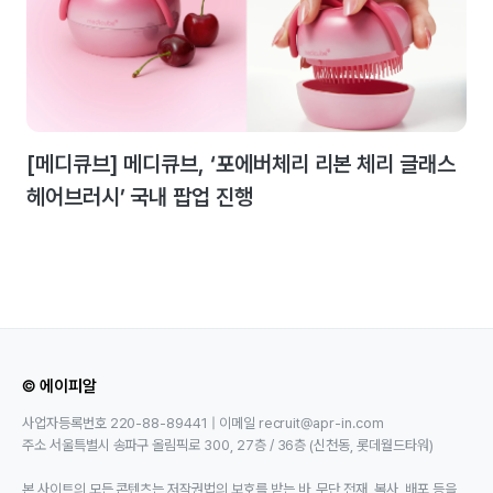
[메디큐브] 메디큐브, ‘포에버체리 리본 체리 글래스
헤어브러시’ 국내 팝업 진행
© 에이피알
사업자등록번호 220-88-89441 | 이메일 recruit@apr-in.com
주소 서울특별시 송파구 올림픽로 300, 27층 / 36층 (신천동, 롯데월드타워)
본 사이트의 모든 콘텐츠는 저작권법의 보호를 받는 바, 무단 전재, 복사, 배포 등을