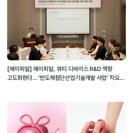
[에이피알] 에이피알, 뷰티 디바이스 R&D 역량
고도화한다… ‘반도체첨단산업기술개발 사업’ 킥오프
미팅 개최